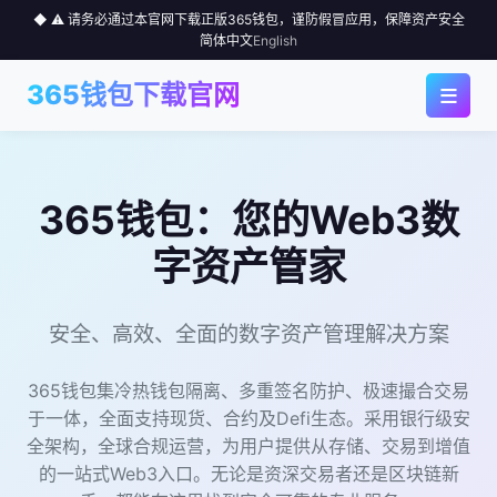
◆ ⚠️ 请务必通过本官网下载正版365钱包，谨防假冒应用，保障资产安全
简体中文
English
≡
365钱包下载官网
◆ 首页
◆ 应用下载
365钱包：您的Web3数
字资产管家
◆ 为何选择
◆ 行情中心
安全、高效、全面的数字资产管理解决方案
◆ 使用指南
365钱包集冷热钱包隔离、多重签名防护、极速撮合交易
于一体，全面支持现货、合约及Defi生态。采用银行级安
全架构，全球合规运营，为用户提供从存储、交易到增值
◆ 社区
的一站式Web3入口。无论是资深交易者还是区块链新