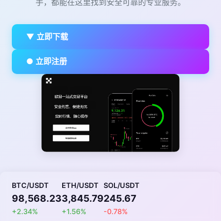
手，都能在这里找到安全可靠的专业服务。
▼ 立即下载
● 立即注册
BTC/USDT
ETH/USDT
SOL/USDT
98,568.23
3,845.79
245.67
+2.34%
+1.56%
-0.78%