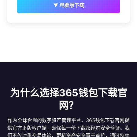
▼ 电脑版下载
为什么选择365钱包下载官
网？
作为全球合规的数字资产管理平台，365钱包下载官网提
供官方正版客户端，确保每一份下载都经过安全验证。我
们不仅注重交易体验，更将资产安全置于首位，通过持续